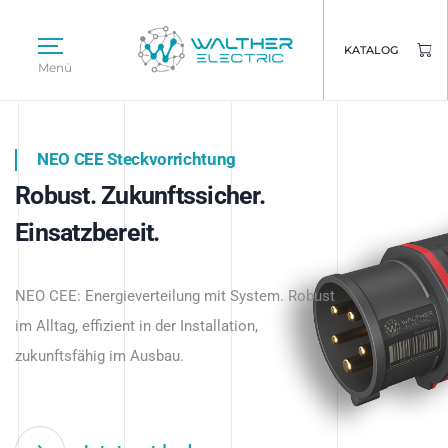
KATALOG
Menü
NEO CEE Steckvorrichtung
NEO ISY System
Robust. Zukunftssicher.
Intelligenz trifft Energie.
WALTHER ELECTRIC
Einsatzbereit.
Intelligente Stromverteilung
Das innovative Stecksystem für industrielle
beginnt hier.
NEO CEE: Energieverteilung mit System. Robust
Anwendungen – robust, IP-geschützt und
im Alltag, effizient in der Installation,
zukunftsfähig.
zukunftsfähig im Ausbau.
Jetzt entdecken
Jetzt entdecken