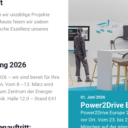
t
wir unzählige Projekte
heute feiern wir sieben
sche Exzellenz unseres
ing 2026
26 – wir sind bereit für Ihre
n. Vom 8.–13. März wird
zum Zentrum der Energie-
01. Juni 2026
k. Halle 12.0 – Stand E41
Power2Drive 
Power2Drive Europe 2
vor Ort. Vom 23. bis 2
nauftritt:
München auf der inte