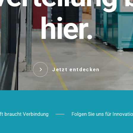
t.
hier.
Das innovative Stecksy
robust, IP-geschützt un
 Robust im Alltag,
ig im Ausbau.
Jetzt entd
Jetzt entdecken
ft braucht Verbindung
Folgen Sie uns für Innovati