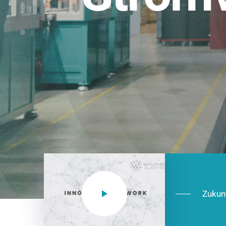
Einsatzberei
NEO CEE: Energieverteilung mit System.
effizient in der Installation, zukunftsfäh
Jetzt entdecken
Zukun