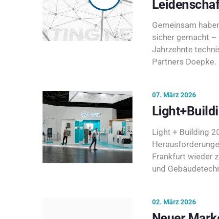
Leidenschaf
Gemeinsam haben 
sicher gemacht – 
Jahrzehnte techni
Partners Doepke.
07. März 2026
Light+Build
Light + Building 20
Herausforderunge
Frankfurt wieder 
und Gebäudetechni
02. März 2026
Neuer Marke