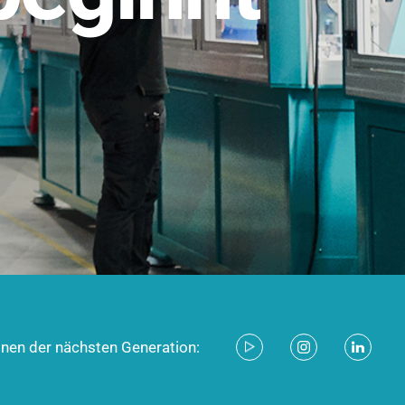
stem für industrielle Anwendungen –
d zukunftsfähig.
ecken
onen der nächsten Generation: