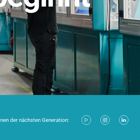
stem für industrielle Anwendungen –
d zukunftsfähig.
ecken
onen der nächsten Generation: