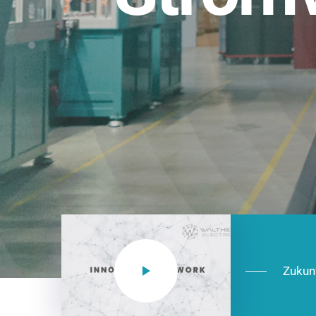
Einsatzberei
NEO CEE: Energieverteilung mit System.
effizient in der Installation, zukunftsfäh
Jetzt entdecken
Zukun