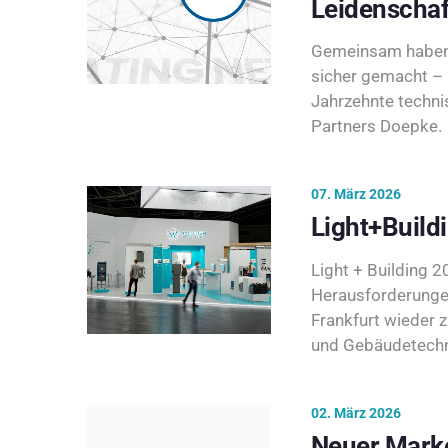
Leidenschaf
Gemeinsam haben 
sicher gemacht – 
Jahrzehnte techni
Partners Doepke.
07. März 2026
Light+Build
Light + Building 20
Herausforderunge
Frankfurt wieder 
und Gebäudetechni
02. März 2026
Neuer Marke