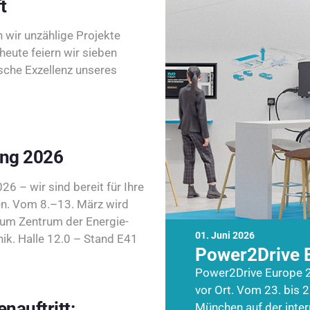
t
wir unzählige Projekte
heute feiern wir sieben
sche Exzellenz unseres
ing 2026
26 – wir sind bereit für Ihre
n. Vom 8.–13. März wird
zum Zentrum der Energie-
01. Juni 2026
k. Halle 12.0 – Stand E41
Power2Drive 
Power2Drive Europe 2
vor Ort. Vom 23. bis 2
nauftritt:
München auf der inte