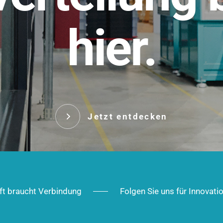
t.
hier.
Das innovative Stecksy
robust, IP-geschützt un
 Robust im Alltag,
ig im Ausbau.
Jetzt entd
Jetzt entdecken
ft braucht Verbindung
Folgen Sie uns für Innovati