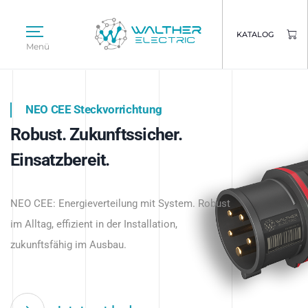
KATALOG
Menü
NEO CEE Steckvorrichtung
NEO ISY System
Robust. Zukunftssicher.
Intelligenz trifft Energie.
WALTHER ELECTRIC
Einsatzbereit.
Intelligente Stromverteilung
Das innovative Stecksystem für industrielle
beginnt hier.
NEO CEE: Energieverteilung mit System. Robust
Anwendungen – robust, IP-geschützt und
im Alltag, effizient in der Installation,
zukunftsfähig.
zukunftsfähig im Ausbau.
Jetzt entdecken
Jetzt entdecken