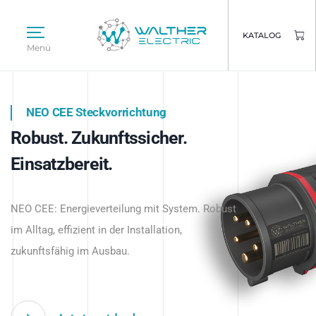
KATALOG
Menü
NEO CEE Steckvorrichtung
NEO ISY System
Robust. Zukunftssicher.
Intelligenz trifft Energie.
WALTHER ELECTRIC
Einsatzbereit.
Intelligente Stromverteilung
Das innovative Stecksystem für industrielle
beginnt hier.
NEO CEE: Energieverteilung mit System. Robust
Anwendungen – robust, IP-geschützt und
im Alltag, effizient in der Installation,
zukunftsfähig.
zukunftsfähig im Ausbau.
Jetzt entdecken
Jetzt entdecken