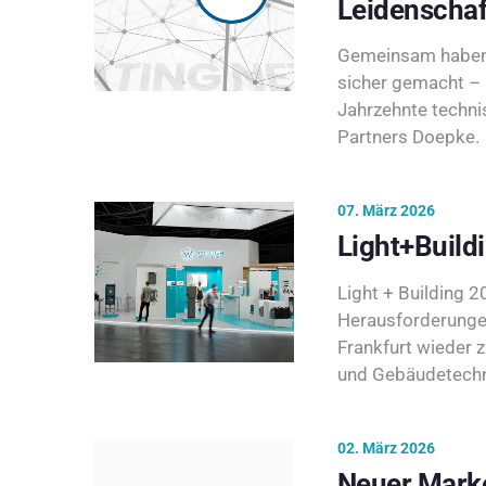
Leidenschaf
Gemeinsam haben 
sicher gemacht – 
Jahrzehnte techni
Partners Doepke.
07. März 2026
Light+Build
Light + Building 20
Herausforderunge
Frankfurt wieder 
und Gebäudetechni
02. März 2026
Neuer Marke