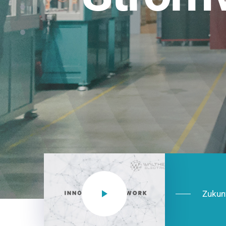
Einsatzberei
NEO CEE: Energieverteilung mit System.
effizient in der Installation, zukunftsfäh
Jetzt entdecken
Zukun