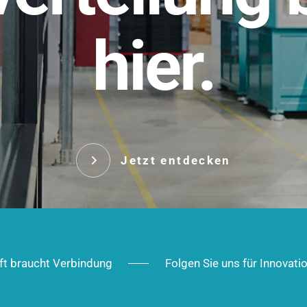
t.
hier.
Das innovative Stecksy
robust, IP-geschützt un
 Robust im Alltag,
ig im Ausbau.
Jetzt entd
Jetzt entdecken
ft braucht Verbindung
Folgen Sie uns für Innovati