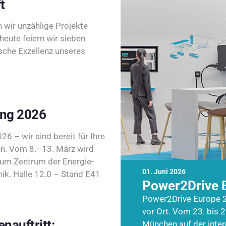
t
wir unzählige Projekte
heute feiern wir sieben
sche Exzellenz unseres
ing 2026
26 – wir sind bereit für Ihre
n. Vom 8.–13. März wird
zum Zentrum der Energie-
01. Juni 2026
k. Halle 12.0 – Stand E41
Power2Drive 
Power2Drive Europe 2
vor Ort. Vom 23. bis 2
nauftritt:
München auf der inte