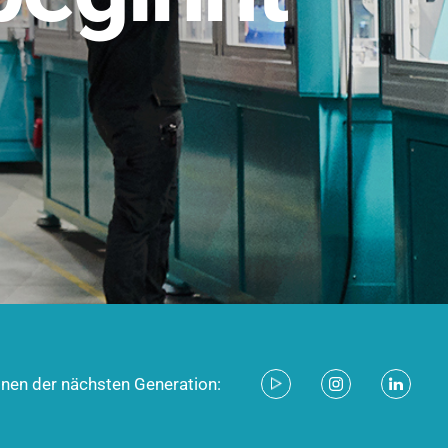
stem für industrielle Anwendungen –
d zukunftsfähig.
ecken
onen der nächsten Generation: