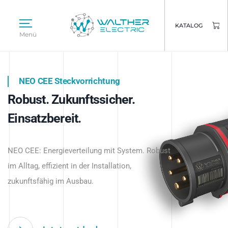
KATALOG
Menü
NEO CEE Steckvorrichtung
NEO ISY System
Robust. Zukunftssicher.
Intelligenz trifft Energie.
WALTHER ELECTRIC
Einsatzbereit.
Intelligente Stromverteilung
Das innovative Stecksystem für industrielle
beginnt hier.
NEO CEE: Energieverteilung mit System. Robust
Anwendungen – robust, IP-geschützt und
im Alltag, effizient in der Installation,
zukunftsfähig.
zukunftsfähig im Ausbau.
Jetzt entdecken
Jetzt entdecken