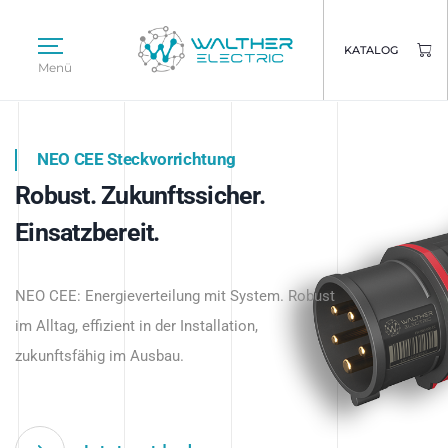
KATALOG
Menü
NEO CEE Steckvorrichtung
NEO ISY System
Robust. Zukunftssicher.
Intelligenz trifft Energie.
WALTHER ELECTRIC
Einsatzbereit.
Intelligente Stromverteilung
Das innovative Stecksystem für industrielle
beginnt hier.
NEO CEE: Energieverteilung mit System. Robust
Anwendungen – robust, IP-geschützt und
im Alltag, effizient in der Installation,
zukunftsfähig.
zukunftsfähig im Ausbau.
Jetzt entdecken
Jetzt entdecken