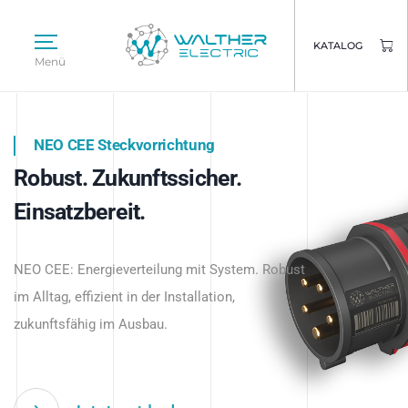
KATALOG
Menü
NEO CEE Steckvorrichtung
NEO ISY System
Robust. Zukunftssicher.
Intelligenz trifft Energie.
WALTHER ELECTRIC
Einsatzbereit.
Intelligente Stromverteilung
Das innovative Stecksystem für industrielle
beginnt hier.
NEO CEE: Energieverteilung mit System. Robust
Anwendungen – robust, IP-geschützt und
im Alltag, effizient in der Installation,
zukunftsfähig.
zukunftsfähig im Ausbau.
Jetzt entdecken
Jetzt entdecken