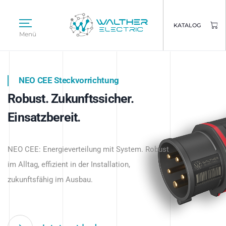
KATALOG
Menü
NEO CEE Steckvorrichtung
NEO ISY System
Robust. Zukunftssicher.
Intelligenz trifft Energie.
WALTHER ELECTRIC
Einsatzbereit.
Intelligente Stromverteilung
Das innovative Stecksystem für industrielle
beginnt hier.
NEO CEE: Energieverteilung mit System. Robust
Anwendungen – robust, IP-geschützt und
im Alltag, effizient in der Installation,
zukunftsfähig.
zukunftsfähig im Ausbau.
Jetzt entdecken
Jetzt entdecken