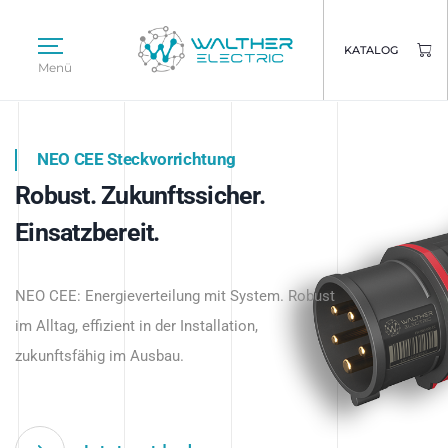
KATALOG
Menü
NEO CEE Steckvorrichtung
NEO ISY System
Robust. Zukunftssicher.
Intelligenz trifft Energie.
WALTHER ELECTRIC
Einsatzbereit.
Intelligente Stromverteilung
Das innovative Stecksystem für industrielle
beginnt hier.
NEO CEE: Energieverteilung mit System. Robust
Anwendungen – robust, IP-geschützt und
im Alltag, effizient in der Installation,
zukunftsfähig.
zukunftsfähig im Ausbau.
Jetzt entdecken
Jetzt entdecken