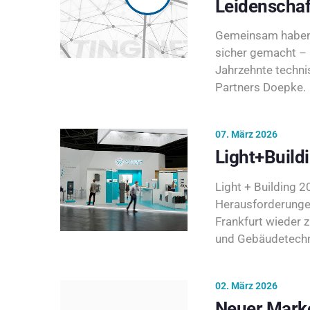
Leidenschaf
Gemeinsam haben 
sicher gemacht – 
Jahrzehnte techni
Partners Doepke.
07. März 2026
Light+Build
Light + Building 20
Herausforderunge
Frankfurt wieder 
und Gebäudetechni
02. März 2026
Neuer Marke