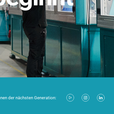
stem für industrielle Anwendungen –
d zukunftsfähig.
ecken
onen der nächsten Generation: