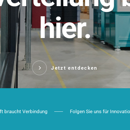
t.
hier.
Das innovative Stecksy
robust, IP-geschützt un
 Robust im Alltag,
ig im Ausbau.
Jetzt entd
Jetzt entdecken
ft braucht Verbindung
Folgen Sie uns für Innovati