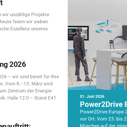
t
wir unzählige Projekte
heute feiern wir sieben
sche Exzellenz unseres
ing 2026
26 – wir sind bereit für Ihre
n. Vom 8.–13. März wird
zum Zentrum der Energie-
01. Juni 2026
k. Halle 12.0 – Stand E41
Power2Drive 
Power2Drive Europe 2
vor Ort. Vom 23. bis 2
nauftritt:
München auf der inte