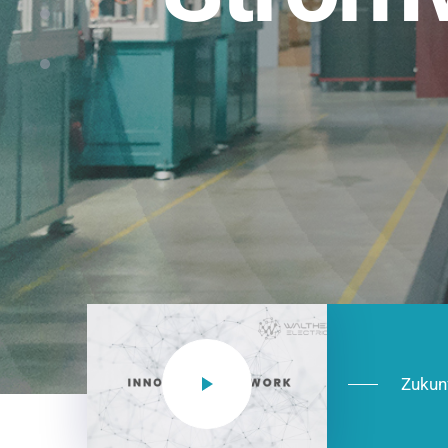
Einsatzberei
NEO CEE: Energieverteilung mit System.
effizient in der Installation, zukunftsfäh
Jetzt entdecken
Zukun