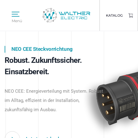
KATALOG
Menü
NEO CEE Steckvorrichtung
NEO ISY System
Robust. Zukunftssicher.
Intelligenz trifft Energie.
WALTHER ELECTRIC
Einsatzbereit.
Intelligente Stromverteilung
Das innovative Stecksystem für industrielle
beginnt hier.
NEO CEE: Energieverteilung mit System. Robust
Anwendungen – robust, IP-geschützt und
im Alltag, effizient in der Installation,
zukunftsfähig.
zukunftsfähig im Ausbau.
Jetzt entdecken
Jetzt entdecken