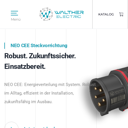
KATALOG
Menü
NEO CEE Steckvorrichtung
NEO ISY System
Robust. Zukunftssicher.
Intelligenz trifft Energie.
WALTHER ELECTRIC
Einsatzbereit.
Intelligente Stromverteilung
Das innovative Stecksystem für industrielle
beginnt hier.
NEO CEE: Energieverteilung mit System. Robust
Anwendungen – robust, IP-geschützt und
im Alltag, effizient in der Installation,
zukunftsfähig.
zukunftsfähig im Ausbau.
Jetzt entdecken
Jetzt entdecken