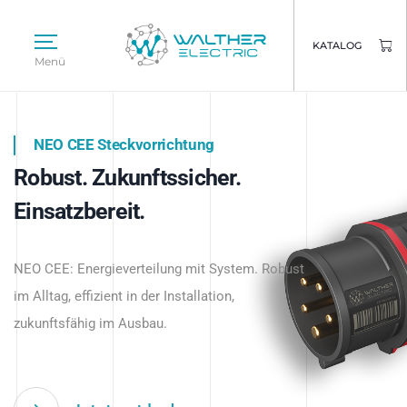
KATALOG
Menü
NEO CEE Steckvorrichtung
NEO ISY System
Robust. Zukunftssicher.
Intelligenz trifft Energie.
WALTHER ELECTRIC
Einsatzbereit.
Intelligente Stromverteilung
Das innovative Stecksystem für industrielle
beginnt hier.
NEO CEE: Energieverteilung mit System. Robust
Anwendungen – robust, IP-geschützt und
im Alltag, effizient in der Installation,
zukunftsfähig.
zukunftsfähig im Ausbau.
Jetzt entdecken
Jetzt entdecken