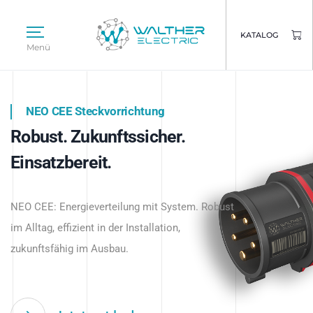
KATALOG
Menü
NEO CEE Steckvorrichtung
NEO ISY System
Robust. Zukunftssicher.
Intelligenz trifft Energie.
WALTHER ELECTRIC
Einsatzbereit.
Intelligente Stromverteilung
Das innovative Stecksystem für industrielle
beginnt hier.
NEO CEE: Energieverteilung mit System. Robust
Anwendungen – robust, IP-geschützt und
im Alltag, effizient in der Installation,
zukunftsfähig.
zukunftsfähig im Ausbau.
Jetzt entdecken
Jetzt entdecken