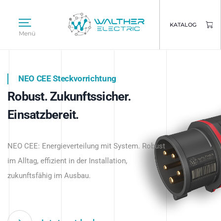
KATALOG
Menü
NEO CEE Steckvorrichtung
NEO ISY System
Robust. Zukunftssicher.
Intelligenz trifft Energie.
WALTHER ELECTRIC
Einsatzbereit.
Intelligente Stromverteilung
Das innovative Stecksystem für industrielle
beginnt hier.
NEO CEE: Energieverteilung mit System. Robust
Anwendungen – robust, IP-geschützt und
im Alltag, effizient in der Installation,
zukunftsfähig.
zukunftsfähig im Ausbau.
Jetzt entdecken
Jetzt entdecken