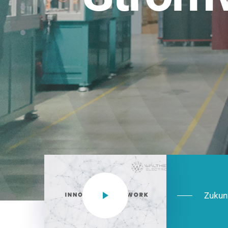
Einsatzberei
NEO CEE: Energieverteilung mit System.
effizient in der Installation, zukunftsfäh
Jetzt entdecken
Zukun