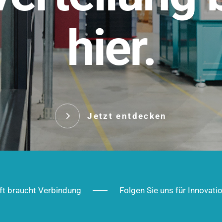
t.
hier.
Das innovative Stecksy
robust, IP-geschützt un
 Robust im Alltag,
ig im Ausbau.
Jetzt entd
Jetzt entdecken
ft braucht Verbindung
Folgen Sie uns für Innovati