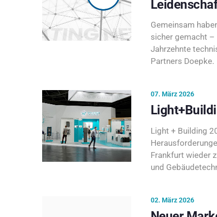
Leidenschaf
Gemeinsam haben 
sicher gemacht – 
Jahrzehnte techni
Partners Doepke.
07. März 2026
Light+Build
Light + Building 20
Herausforderunge
Frankfurt wieder 
und Gebäudetechni
02. März 2026
Neuer Marke