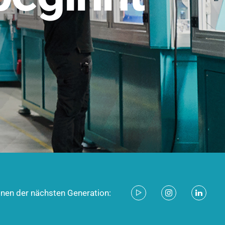
stem für industrielle Anwendungen –
d zukunftsfähig.
ecken
onen der nächsten Generation: