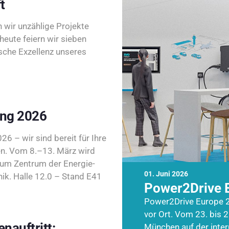
t
wir unzählige Projekte
heute feiern wir sieben
sche Exzellenz unseres
ing 2026
26 – wir sind bereit für Ihre
n. Vom 8.–13. März wird
zum Zentrum der Energie-
01. Juni 2026
k. Halle 12.0 – Stand E41
Power2Drive 
Power2Drive Europe 2
vor Ort. Vom 23. bis 2
nauftritt:
München auf der inte