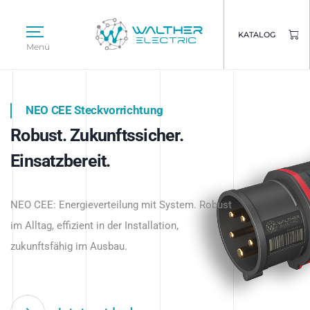
KATALOG
Menü
NEO CEE Steckvorrichtung
NEO ISY System
Robust. Zukunftssicher.
Intelligenz trifft Energie.
WALTHER ELECTRIC
Einsatzbereit.
Intelligente Stromverteilung
Das innovative Stecksystem für industrielle
beginnt hier.
NEO CEE: Energieverteilung mit System. Robust
Anwendungen – robust, IP-geschützt und
im Alltag, effizient in der Installation,
zukunftsfähig.
zukunftsfähig im Ausbau.
Jetzt entdecken
Jetzt entdecken