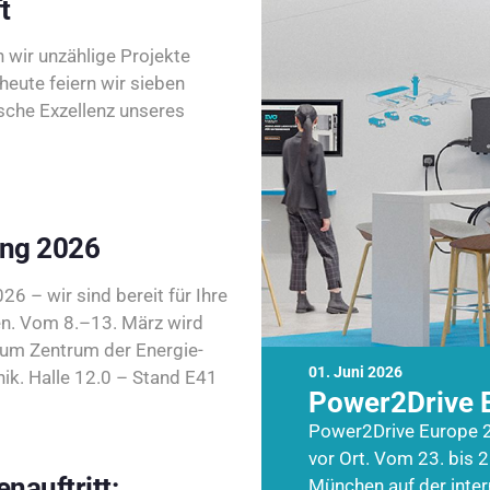
t
wir unzählige Projekte
heute feiern wir sieben
sche Exzellenz unseres
ing 2026
26 – wir sind bereit für Ihre
n. Vom 8.–13. März wird
zum Zentrum der Energie-
01. Juni 2026
k. Halle 12.0 – Stand E41
Power2Drive 
Power2Drive Europe 2
vor Ort. Vom 23. bis 2
nauftritt:
München auf der inte