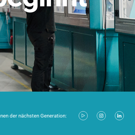
stem für industrielle Anwendungen –
d zukunftsfähig.
ecken
onen der nächsten Generation: