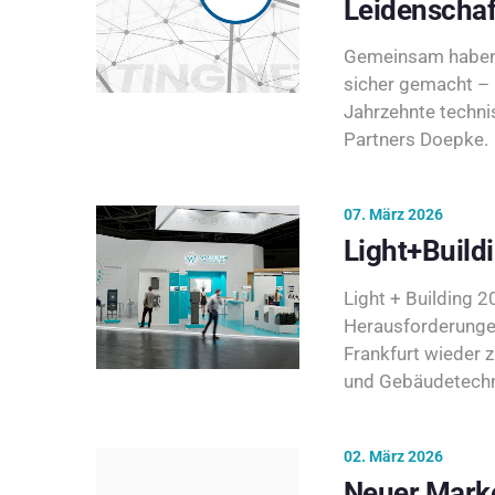
Leidenschaf
Gemeinsam haben 
sicher gemacht – 
Jahrzehnte techni
Partners Doepke.
07. März 2026
Light+Build
Light + Building 20
Herausforderunge
Frankfurt wieder 
und Gebäudetechni
02. März 2026
Neuer Marke