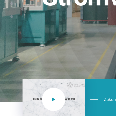
Einsatzberei
NEO CEE: Energieverteilung mit System.
effizient in der Installation, zukunftsfäh
Jetzt entdecken
Zukun