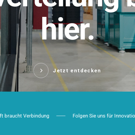
t.
hier.
Das innovative Stecksy
robust, IP-geschützt un
 Robust im Alltag,
ig im Ausbau.
Jetzt entd
Jetzt entdecken
ft braucht Verbindung
Folgen Sie uns für Innovati