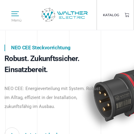
KATALOG
Menü
NEO CEE Steckvorrichtung
NEO ISY System
Robust. Zukunftssicher.
Intelligenz trifft Energie.
WALTHER ELECTRIC
Einsatzbereit.
Intelligente Stromverteilung
Das innovative Stecksystem für industrielle
beginnt hier.
NEO CEE: Energieverteilung mit System. Robust
Anwendungen – robust, IP-geschützt und
im Alltag, effizient in der Installation,
zukunftsfähig.
zukunftsfähig im Ausbau.
Jetzt entdecken
Jetzt entdecken