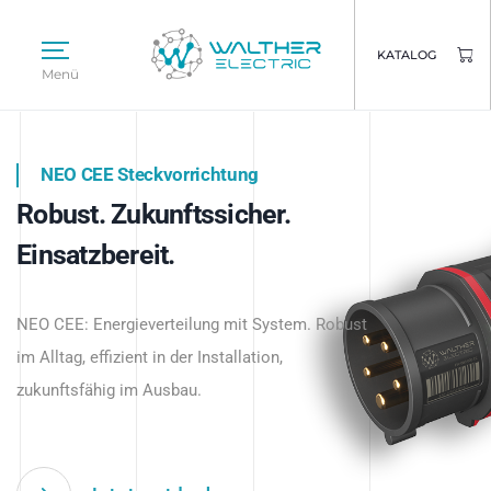
KATALOG
Menü
NEO CEE Steckvorrichtung
NEO ISY System
Robust. Zukunftssicher.
Intelligenz trifft Energie.
WALTHER ELECTRIC
Einsatzbereit.
Intelligente Stromverteilung
Das innovative Stecksystem für industrielle
beginnt hier.
NEO CEE: Energieverteilung mit System. Robust
Anwendungen – robust, IP-geschützt und
im Alltag, effizient in der Installation,
zukunftsfähig.
zukunftsfähig im Ausbau.
Jetzt entdecken
Jetzt entdecken