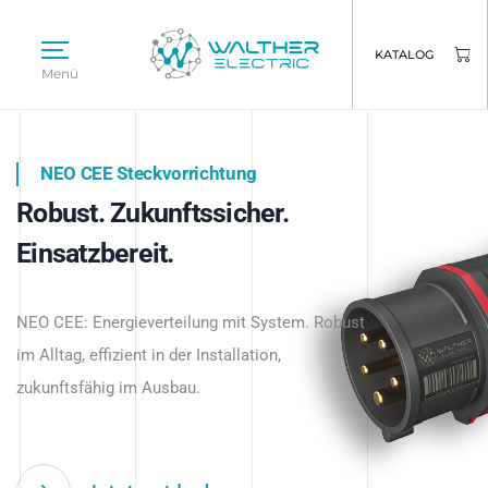
KATALOG
Menü
NEO CEE Steckvorrichtung
NEO ISY System
Robust. Zukunftssicher.
Intelligenz trifft Energie.
WALTHER ELECTRIC
Einsatzbereit.
Intelligente Stromverteilung
Das innovative Stecksystem für industrielle
beginnt hier.
NEO CEE: Energieverteilung mit System. Robust
Anwendungen – robust, IP-geschützt und
im Alltag, effizient in der Installation,
zukunftsfähig.
zukunftsfähig im Ausbau.
Jetzt entdecken
Jetzt entdecken