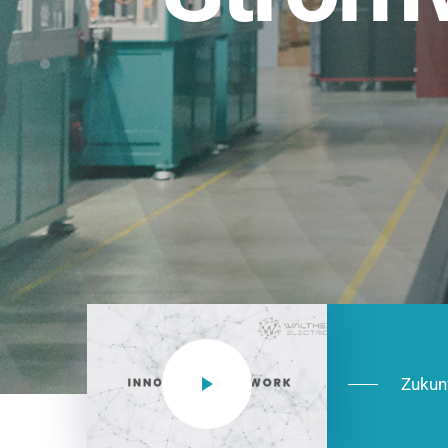
Einsatzberei
NEO CEE: Energieverteilung mit System.
effizient in der Installation, zukunftsfäh
Jetzt entdecken
Zukun