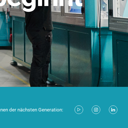
stem für industrielle Anwendungen –
d zukunftsfähig.
ecken
onen der nächsten Generation: