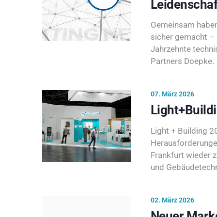
Leidenschaf
Gemeinsam haben 
sicher gemacht – 
Jahrzehnte techni
Partners Doepke.
07. März 2026
Light+Build
Light + Building 20
Herausforderunge
Frankfurt wieder 
und Gebäudetechni
02. März 2026
Neuer Marke