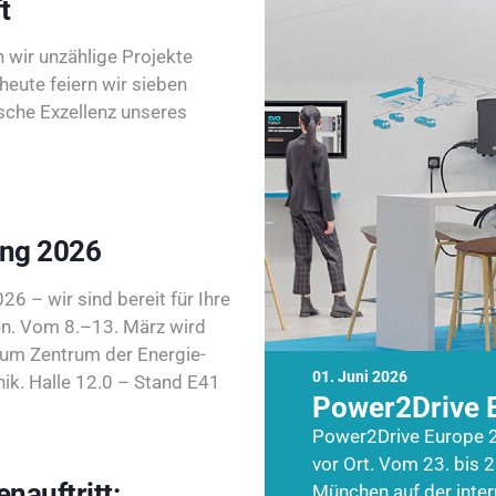
t
wir unzählige Projekte
heute feiern wir sieben
sche Exzellenz unseres
ing 2026
26 – wir sind bereit für Ihre
n. Vom 8.–13. März wird
zum Zentrum der Energie-
01. Juni 2026
k. Halle 12.0 – Stand E41
Power2Drive 
Power2Drive Europe 2
vor Ort. Vom 23. bis 2
nauftritt:
München auf der inte