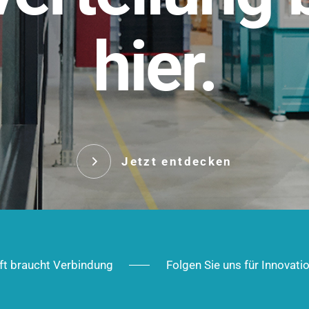
t.
hier.
Das innovative Stecksy
robust, IP-geschützt un
 Robust im Alltag,
ig im Ausbau.
Jetzt entd
Jetzt entdecken
ft braucht Verbindung
Folgen Sie uns für Innovati