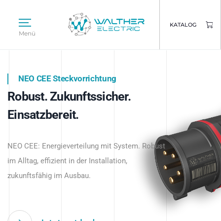
KATALOG
Menü
NEO CEE Steckvorrichtung
NEO ISY System
Robust. Zukunftssicher.
Intelligenz trifft Energie.
WALTHER ELECTRIC
Einsatzbereit.
Intelligente Stromverteilung
Das innovative Stecksystem für industrielle
beginnt hier.
NEO CEE: Energieverteilung mit System. Robust
Anwendungen – robust, IP-geschützt und
im Alltag, effizient in der Installation,
zukunftsfähig.
zukunftsfähig im Ausbau.
Jetzt entdecken
Jetzt entdecken