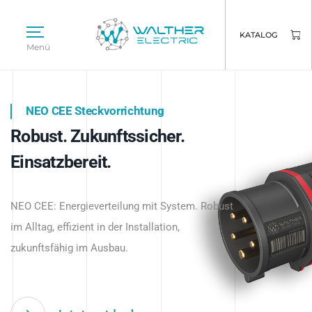
KATALOG
Menü
NEO CEE Steckvorrichtung
NEO ISY System
Robust. Zukunftssicher.
Intelligenz trifft Energie.
WALTHER ELECTRIC
Einsatzbereit.
Intelligente Stromverteilung
Das innovative Stecksystem für industrielle
beginnt hier.
NEO CEE: Energieverteilung mit System. Robust
Anwendungen – robust, IP-geschützt und
im Alltag, effizient in der Installation,
zukunftsfähig.
zukunftsfähig im Ausbau.
Jetzt entdecken
Jetzt entdecken