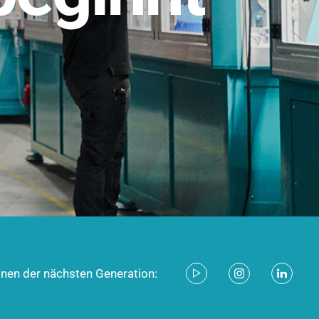
stem für industrielle Anwendungen –
d zukunftsfähig.
ecken
onen der nächsten Generation: