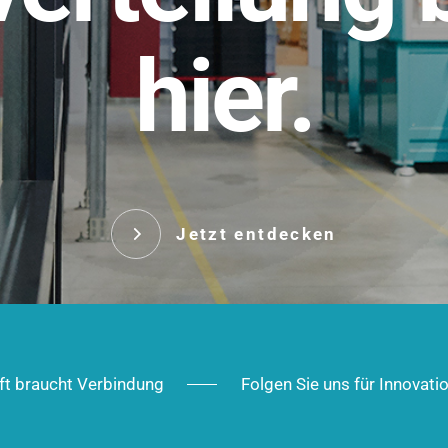
t.
hier.
Das innovative Stecksy
robust, IP-geschützt un
 Robust im Alltag,
ig im Ausbau.
Jetzt entd
Jetzt entdecken
ft braucht Verbindung
Folgen Sie uns für Innovati