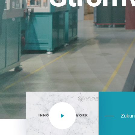
Einsatzberei
NEO CEE: Energieverteilung mit System.
effizient in der Installation, zukunftsfäh
Jetzt entdecken
Zukun