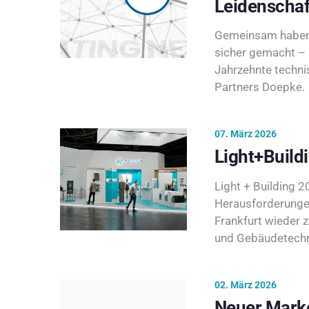
Leidenschaf
Gemeinsam haben 
sicher gemacht – 
Jahrzehnte techni
Partners Doepke.
07. März 2026
Light+Build
Light + Building 20
Herausforderunge
Frankfurt wieder 
und Gebäudetechni
02. März 2026
Neuer Marke