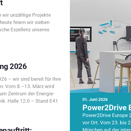
t
wir unzählige Projekte
heute feiern wir sieben
sche Exzellenz unseres
ing 2026
26 – wir sind bereit für Ihre
n. Vom 8.–13. März wird
zum Zentrum der Energie-
01. Juni 2026
k. Halle 12.0 – Stand E41
Power2Drive 
Power2Drive Europe 2
vor Ort. Vom 23. bis 2
nauftritt:
München auf der inte