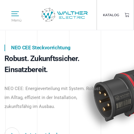
KATALOG
Menü
NEO CEE Steckvorrichtung
NEO ISY System
Robust. Zukunftssicher.
Intelligenz trifft Energie.
WALTHER ELECTRIC
Einsatzbereit.
Intelligente Stromverteilung
Das innovative Stecksystem für industrielle
beginnt hier.
NEO CEE: Energieverteilung mit System. Robust
Anwendungen – robust, IP-geschützt und
im Alltag, effizient in der Installation,
zukunftsfähig.
zukunftsfähig im Ausbau.
Jetzt entdecken
Jetzt entdecken