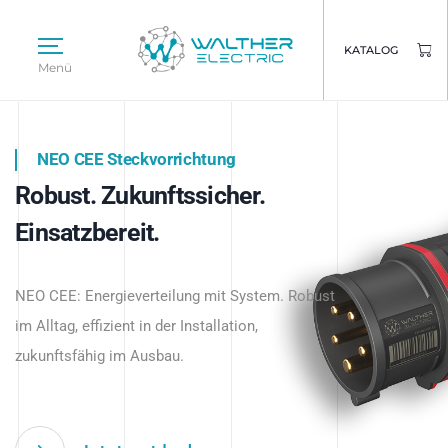
KATALOG
Menü
NEO CEE Steckvorrichtung
NEO ISY System
Robust. Zukunftssicher.
Intelligenz trifft Energie.
WALTHER ELECTRIC
Einsatzbereit.
Intelligente Stromverteilung
Das innovative Stecksystem für industrielle
beginnt hier.
NEO CEE: Energieverteilung mit System. Robust
Anwendungen – robust, IP-geschützt und
im Alltag, effizient in der Installation,
zukunftsfähig.
zukunftsfähig im Ausbau.
Jetzt entdecken
Jetzt entdecken