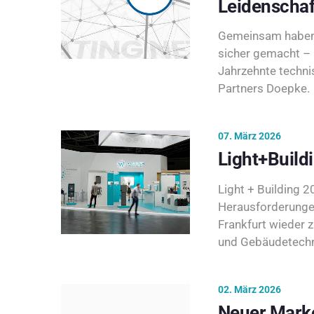
Leidenschaf
Gemeinsam haben 
sicher gemacht – 
Jahrzehnte techni
Partners Doepke.
07. März 2026
Light+Build
Light + Building 20
Herausforderunge
Frankfurt wieder 
und Gebäudetechni
02. März 2026
Neuer Marke