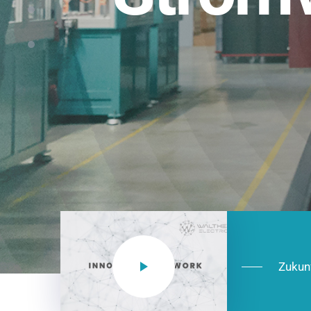
Einsatzberei
NEO CEE: Energieverteilung mit System.
effizient in der Installation, zukunftsfäh
Jetzt entdecken
Zukun