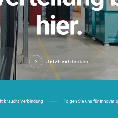
t.
hier.
Das innovative Stecksy
robust, IP-geschützt un
 Robust im Alltag,
ig im Ausbau.
Jetzt entd
Jetzt entdecken
ft braucht Verbindung
Folgen Sie uns für Innovati