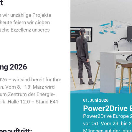
t
wir unzählige Projekte
heute feiern wir sieben
sche Exzellenz unseres
ing 2026
26 – wir sind bereit für Ihre
n. Vom 8.–13. März wird
zum Zentrum der Energie-
01. Juni 2026
k. Halle 12.0 – Stand E41
Power2Drive 
Power2Drive Europe 2
vor Ort. Vom 23. bis 2
nauftritt:
München auf der inte