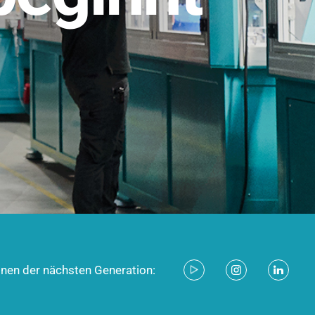
stem für industrielle Anwendungen –
d zukunftsfähig.
ecken
onen der nächsten Generation: