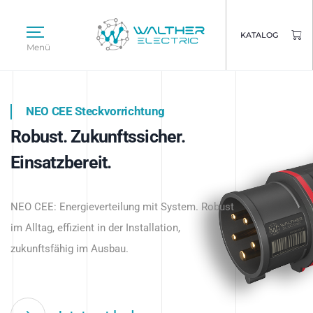
KATALOG
Menü
NEO CEE Steckvorrichtung
NEO ISY System
Robust. Zukunftssicher.
Intelligenz trifft Energie.
WALTHER ELECTRIC
Einsatzbereit.
Intelligente Stromverteilung
Das innovative Stecksystem für industrielle
beginnt hier.
NEO CEE: Energieverteilung mit System. Robust
Anwendungen – robust, IP-geschützt und
im Alltag, effizient in der Installation,
zukunftsfähig.
zukunftsfähig im Ausbau.
Jetzt entdecken
Jetzt entdecken