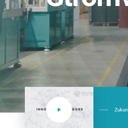
Einsatzberei
NEO CEE: Energieverteilung mit System.
effizient in der Installation, zukunftsfäh
Jetzt entdecken
Zukun