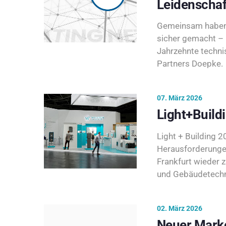
Leidenschaf
Gemeinsam haben 
sicher gemacht – 
Jahrzehnte techni
Partners Doepke.
07. März 2026
Light+Build
Light + Building 20
Herausforderunge
Frankfurt wieder 
und Gebäudetechni
02. März 2026
Neuer Marke