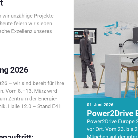
t
wir unzählige Projekte
heute feiern wir sieben
sche Exzellenz unseres
ing 2026
26 – wir sind bereit für Ihre
n. Vom 8.–13. März wird
zum Zentrum der Energie-
01. Juni 2026
k. Halle 12.0 – Stand E41
Power2Drive 
Power2Drive Europe 2
vor Ort. Vom 23. bis 2
nauftritt:
München auf der inte