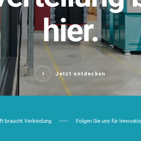
t.
hier.
Das innovative Stecksy
robust, IP-geschützt un
 Robust im Alltag,
ig im Ausbau.
Jetzt entd
Jetzt entdecken
ft braucht Verbindung
Folgen Sie uns für Innovati