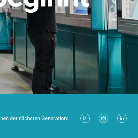
stem für industrielle Anwendungen –
d zukunftsfähig.
ecken
onen der nächsten Generation: