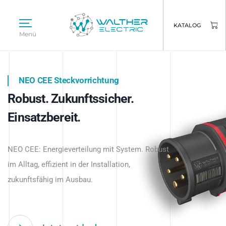
KATALOG
Menü
NEO CEE Steckvorrichtung
NEO ISY System
Robust. Zukunftssicher.
Intelligenz trifft Energie.
WALTHER ELECTRIC
Einsatzbereit.
Intelligente Stromverteilung
Das innovative Stecksystem für industrielle
beginnt hier.
NEO CEE: Energieverteilung mit System. Robust
Anwendungen – robust, IP-geschützt und
im Alltag, effizient in der Installation,
zukunftsfähig.
zukunftsfähig im Ausbau.
Jetzt entdecken
Jetzt entdecken