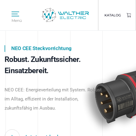
KATALOG
Menü
NEO CEE Steckvorrichtung
NEO ISY System
Robust. Zukunftssicher.
Intelligenz trifft Energie.
WALTHER ELECTRIC
Einsatzbereit.
Intelligente Stromverteilung
Das innovative Stecksystem für industrielle
beginnt hier.
NEO CEE: Energieverteilung mit System. Robust
Anwendungen – robust, IP-geschützt und
im Alltag, effizient in der Installation,
zukunftsfähig.
zukunftsfähig im Ausbau.
Jetzt entdecken
Jetzt entdecken