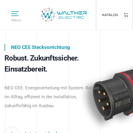
KATALOG
Menü
NEO CEE Steckvorrichtung
NEO ISY System
Robust. Zukunftssicher.
Intelligenz trifft Energie.
WALTHER ELECTRIC
Einsatzbereit.
Intelligente Stromverteilung
Das innovative Stecksystem für industrielle
beginnt hier.
NEO CEE: Energieverteilung mit System. Robust
Anwendungen – robust, IP-geschützt und
im Alltag, effizient in der Installation,
zukunftsfähig.
zukunftsfähig im Ausbau.
Jetzt entdecken
Jetzt entdecken