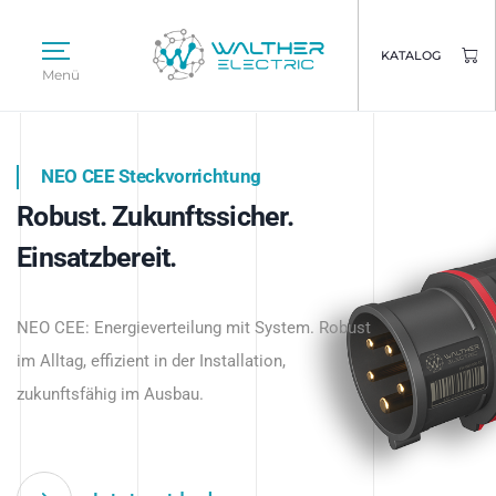
KATALOG
Menü
NEO CEE Steckvorrichtung
NEO ISY System
Robust. Zukunftssicher.
Intelligenz trifft Energie.
WALTHER ELECTRIC
Einsatzbereit.
Intelligente Stromverteilung
Das innovative Stecksystem für industrielle
beginnt hier.
NEO CEE: Energieverteilung mit System. Robust
Anwendungen – robust, IP-geschützt und
im Alltag, effizient in der Installation,
zukunftsfähig.
zukunftsfähig im Ausbau.
Jetzt entdecken
Jetzt entdecken