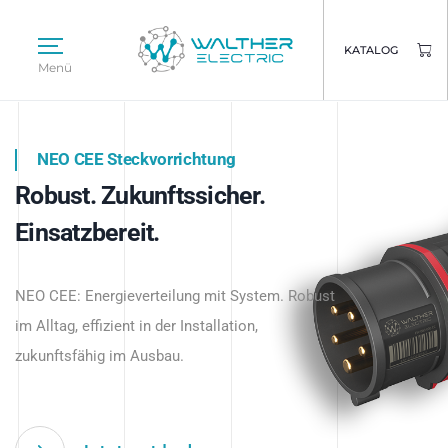
KATALOG
Menü
NEO CEE Steckvorrichtung
NEO ISY System
Robust. Zukunftssicher.
Intelligenz trifft Energie.
WALTHER ELECTRIC
Einsatzbereit.
Intelligente Stromverteilung
Das innovative Stecksystem für industrielle
beginnt hier.
NEO CEE: Energieverteilung mit System. Robust
Anwendungen – robust, IP-geschützt und
im Alltag, effizient in der Installation,
zukunftsfähig.
zukunftsfähig im Ausbau.
Jetzt entdecken
Jetzt entdecken