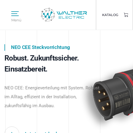
KATALOG
Menü
NEO CEE Steckvorrichtung
NEO ISY System
Robust. Zukunftssicher.
Intelligenz trifft Energie.
WALTHER ELECTRIC
Einsatzbereit.
Intelligente Stromverteilung
Das innovative Stecksystem für industrielle
beginnt hier.
NEO CEE: Energieverteilung mit System. Robust
Anwendungen – robust, IP-geschützt und
im Alltag, effizient in der Installation,
zukunftsfähig.
zukunftsfähig im Ausbau.
Jetzt entdecken
Jetzt entdecken