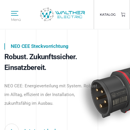
KATALOG
Menü
NEO CEE Steckvorrichtung
NEO ISY System
Robust. Zukunftssicher.
Intelligenz trifft Energie.
WALTHER ELECTRIC
Einsatzbereit.
Intelligente Stromverteilung
Das innovative Stecksystem für industrielle
beginnt hier.
NEO CEE: Energieverteilung mit System. Robust
Anwendungen – robust, IP-geschützt und
im Alltag, effizient in der Installation,
zukunftsfähig.
zukunftsfähig im Ausbau.
Jetzt entdecken
Jetzt entdecken