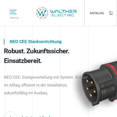
KATALOG
Menü
NEO CEE Steckvorrichtung
NEO ISY System
Robust. Zukunftssicher.
Intelligenz trifft Energie.
WALTHER ELECTRIC
Einsatzbereit.
Intelligente Stromverteilung
Das innovative Stecksystem für industrielle
beginnt hier.
NEO CEE: Energieverteilung mit System. Robust
Anwendungen – robust, IP-geschützt und
im Alltag, effizient in der Installation,
zukunftsfähig.
zukunftsfähig im Ausbau.
Jetzt entdecken
Jetzt entdecken