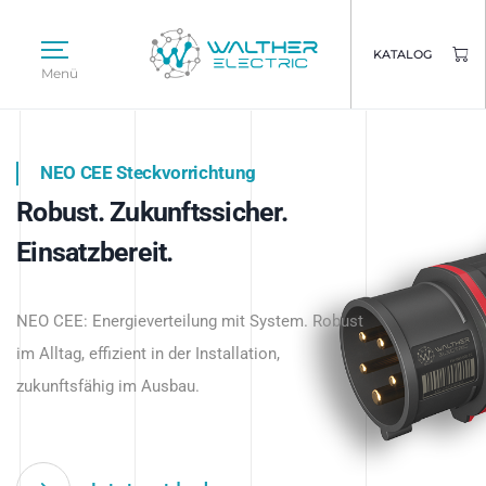
KATALOG
Menü
NEO CEE Steckvorrichtung
NEO ISY System
Robust. Zukunftssicher.
Intelligenz trifft Energie.
WALTHER ELECTRIC
Einsatzbereit.
Intelligente Stromverteilung
Das innovative Stecksystem für industrielle
beginnt hier.
NEO CEE: Energieverteilung mit System. Robust
Anwendungen – robust, IP-geschützt und
im Alltag, effizient in der Installation,
zukunftsfähig.
zukunftsfähig im Ausbau.
Jetzt entdecken
Jetzt entdecken