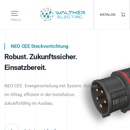
KATALOG
Menü
NEO CEE Steckvorrichtung
NEO ISY System
Robust. Zukunftssicher.
Intelligenz trifft Energie.
WALTHER ELECTRIC
Einsatzbereit.
Intelligente Stromverteilung
Das innovative Stecksystem für industrielle
beginnt hier.
NEO CEE: Energieverteilung mit System. Robust
Anwendungen – robust, IP-geschützt und
im Alltag, effizient in der Installation,
zukunftsfähig.
zukunftsfähig im Ausbau.
Jetzt entdecken
Jetzt entdecken