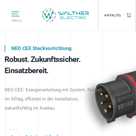
KATALOG
Menü
NEO CEE Steckvorrichtung
NEO ISY System
Robust. Zukunftssicher.
Intelligenz trifft Energie.
WALTHER ELECTRIC
Einsatzbereit.
Intelligente Stromverteilung
Das innovative Stecksystem für industrielle
beginnt hier.
NEO CEE: Energieverteilung mit System. Robust
Anwendungen – robust, IP-geschützt und
im Alltag, effizient in der Installation,
zukunftsfähig.
zukunftsfähig im Ausbau.
Jetzt entdecken
Jetzt entdecken