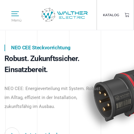
KATALOG
Menü
NEO CEE Steckvorrichtung
NEO ISY System
Robust. Zukunftssicher.
Intelligenz trifft Energie.
WALTHER ELECTRIC
Einsatzbereit.
Intelligente Stromverteilung
Das innovative Stecksystem für industrielle
beginnt hier.
NEO CEE: Energieverteilung mit System. Robust
Anwendungen – robust, IP-geschützt und
im Alltag, effizient in der Installation,
zukunftsfähig.
zukunftsfähig im Ausbau.
Jetzt entdecken
Jetzt entdecken