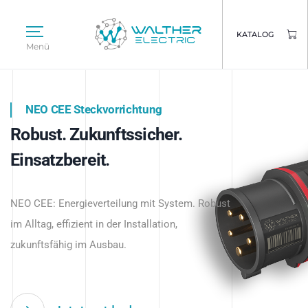
KATALOG
Menü
NEO CEE Steckvorrichtung
NEO ISY System
Robust. Zukunftssicher.
Intelligenz trifft Energie.
WALTHER ELECTRIC
Einsatzbereit.
Intelligente Stromverteilung
Das innovative Stecksystem für industrielle
beginnt hier.
NEO CEE: Energieverteilung mit System. Robust
Anwendungen – robust, IP-geschützt und
im Alltag, effizient in der Installation,
zukunftsfähig.
zukunftsfähig im Ausbau.
Jetzt entdecken
Jetzt entdecken