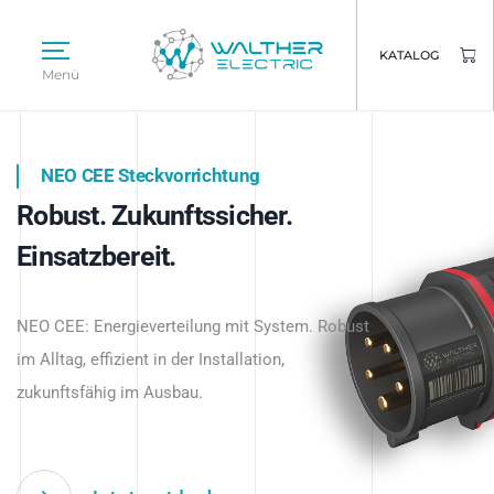
KATALOG
Menü
NEO CEE Steckvorrichtung
NEO ISY System
Robust. Zukunftssicher.
Intelligenz trifft Energie.
WALTHER ELECTRIC
Einsatzbereit.
Intelligente Stromverteilung
Das innovative Stecksystem für industrielle
beginnt hier.
NEO CEE: Energieverteilung mit System. Robust
Anwendungen – robust, IP-geschützt und
im Alltag, effizient in der Installation,
zukunftsfähig.
zukunftsfähig im Ausbau.
Jetzt entdecken
Jetzt entdecken