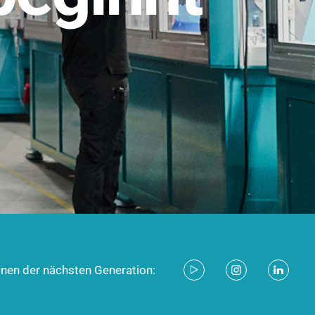
stem für industrielle Anwendungen –
d zukunftsfähig.
ecken
onen der nächsten Generation: