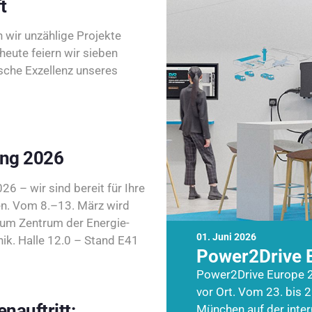
t
wir unzählige Projekte
heute feiern wir sieben
sche Exzellenz unseres
ing 2026
26 – wir sind bereit für Ihre
n. Vom 8.–13. März wird
zum Zentrum der Energie-
01. Juni 2026
k. Halle 12.0 – Stand E41
Power2Drive 
Power2Drive Europe 2
vor Ort. Vom 23. bis 2
nauftritt:
München auf der inte