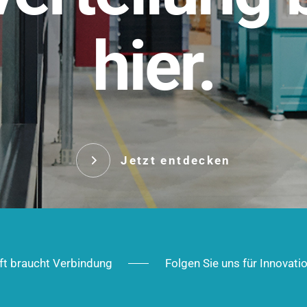
t.
hier.
Das innovative Stecksy
robust, IP-geschützt un
 Robust im Alltag,
ig im Ausbau.
Jetzt entd
Jetzt entdecken
ft braucht Verbindung
Folgen Sie uns für Innovati