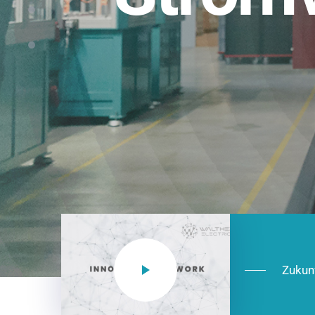
Einsatzberei
NEO CEE: Energieverteilung mit System.
effizient in der Installation, zukunftsfäh
Jetzt entdecken
Zukun