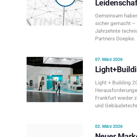
Leidenschaf
Gemeinsam haben 
sicher gemacht – 
Jahrzehnte techni
Partners Doepke.
07. März 2026
Light+Build
Light + Building 20
Herausforderunge
Frankfurt wieder 
und Gebäudetechni
02. März 2026
Neuer Marke