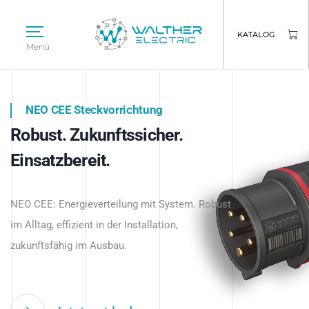
KATALOG
Menü
NEO CEE Steckvorrichtung
NEO ISY System
Robust. Zukunftssicher.
Intelligenz trifft Energie.
WALTHER ELECTRIC
Einsatzbereit.
Intelligente Stromverteilung
Das innovative Stecksystem für industrielle
beginnt hier.
NEO CEE: Energieverteilung mit System. Robust
Anwendungen – robust, IP-geschützt und
im Alltag, effizient in der Installation,
zukunftsfähig.
zukunftsfähig im Ausbau.
Jetzt entdecken
Jetzt entdecken