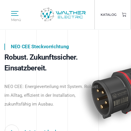
KATALOG
Menü
NEO CEE Steckvorrichtung
NEO ISY System
Robust. Zukunftssicher.
Intelligenz trifft Energie.
WALTHER ELECTRIC
Einsatzbereit.
Intelligente Stromverteilung
Das innovative Stecksystem für industrielle
beginnt hier.
NEO CEE: Energieverteilung mit System. Robust
Anwendungen – robust, IP-geschützt und
im Alltag, effizient in der Installation,
zukunftsfähig.
zukunftsfähig im Ausbau.
Jetzt entdecken
Jetzt entdecken