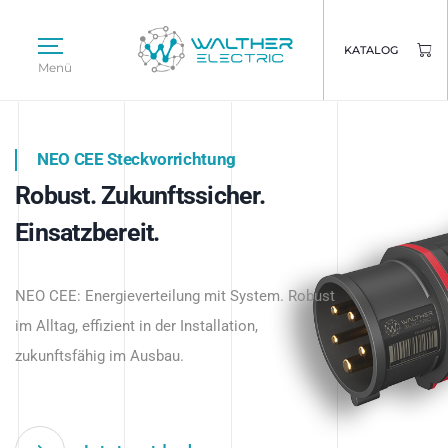
KATALOG
Menü
NEO CEE Steckvorrichtung
NEO ISY System
Robust. Zukunftssicher.
Intelligenz trifft Energie.
WALTHER ELECTRIC
Einsatzbereit.
Intelligente Stromverteilung
Das innovative Stecksystem für industrielle
beginnt hier.
NEO CEE: Energieverteilung mit System. Robust
Anwendungen – robust, IP-geschützt und
im Alltag, effizient in der Installation,
zukunftsfähig.
zukunftsfähig im Ausbau.
Jetzt entdecken
Jetzt entdecken